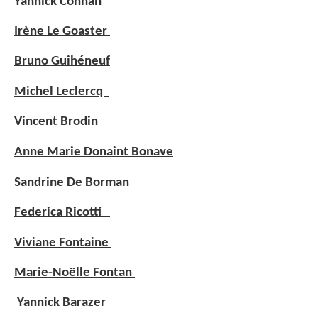
Yannick Connan
Irène Le Goaster
Bruno Guihéneuf
Michel Leclercq
Vincent Brodin
Anne Marie Donaint Bonave
Sandrine De Borman
Federica Ricotti
Viviane Fontaine
Marie-Noëlle Fontan
Yannick Barazer