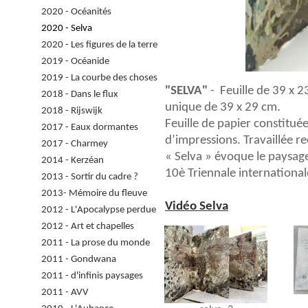
2020 - Océanités
2020 - Selva
2020 - Les figures de la terre
2019 - Océanide
2019 - La courbe des choses
"SELVA"
- Feuille de 39 x 2
2018 - Dans le flux
unique de 39 x 29 cm.
2018 - Rijswijk
Feuille de papier constitué
2017 - Eaux dormantes
d’impressions. Travaillée re
2017 - Charmey
« Selva » évoque le paysage
2014 - Kerzéan
10è Triennale internation
2013 - Sortir du cadre ?
2013- Mémoire du fleuve
Vidéo Selva
2012 - L'Apocalypse perdue
2012 - Art et chapelles
2011 - La prose du monde
2011 - Gondwana
2011 - d'infinis paysages
2011 - AVV