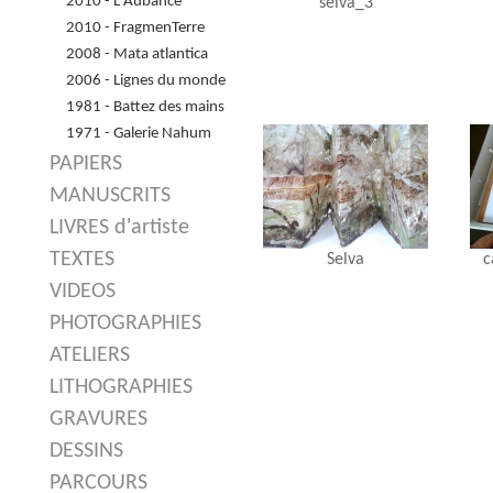
2010 - L'Aubance
selva_3
2010 - FragmenTerre
2008 - Mata atlantica
2006 - Lignes du monde
1981 - Battez des mains
1971 - Galerie Nahum
PAPIERS
MANUSCRITS
LIVRES d'artiste
TEXTES
Selva
c
VIDEOS
PHOTOGRAPHIES
ATELIERS
LITHOGRAPHIES
GRAVURES
DESSINS
PARCOURS