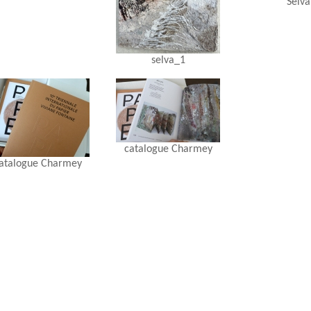
Selva
selva_1
catalogue Charmey
atalogue Charmey